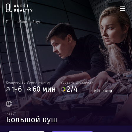
Главная
Большой куш
Количество
Время на игру
Уровень сложности
1-6
60 мин
2/4
5425 команд
Квест
Большой куш