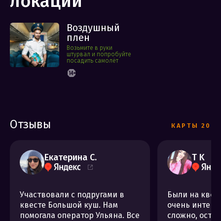
локации
Воздушный
плен
Возьмите в руки
штурвал и попробуйте
посадить самолёт
Отзывы
КАРТЫ 20
Екатерина С.
T K
Участвовали с подругами в
Были на квест
квесте Большой куш. Нам
очень интере
помогала оператор Ульяна. Все
сложно, оста