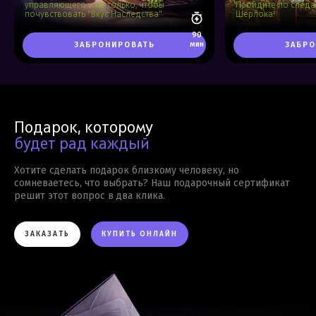
управляющего и не только, чтобы
Пройдите по следа
почувствовать "Вкус Наследства"
Шерлока!
90
мин
ЗАБРОНИРОВАТЬ
ЗАБРО
Подарок, которому
будет рад каждый
Хотите сделать подарок близкому человеку, но
сомневаетесь, что выбрать? Наш подарочный сертификат
решит этот вопрос в два клика.
ЗАКАЗАТЬ
КУПИТЬ ОНЛАЙН