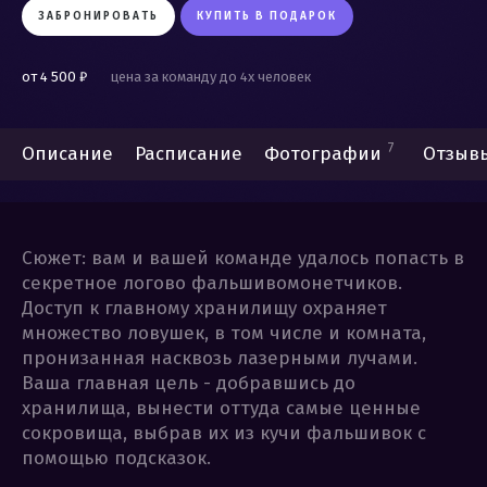
ЗАБРОНИРОВАТЬ
КУПИТЬ В ПОДАРОК
от 4 500 ₽
цена за команду до 4х человек
7
Описание
Расписание
Фотографии
Отзывы
Сюжет: вам и вашей команде удалось попасть в
секретное логово фальшивомонетчиков.
Доступ к главному хранилищу охраняет
множество ловушек, в том числе и комната,
пронизанная насквозь лазерными лучами.
Ваша главная цель - добравшись до
хранилища, вынести оттуда самые ценные
сокровища, выбрав их из кучи фальшивок с
помощью подсказок.