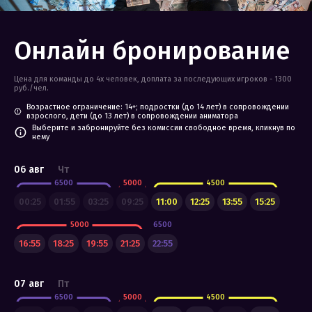
Онлайн бронирование
Цена для команды до 4х человек, доплата за последующих игроков - 1300
руб./чел.
Возрастное ограничение: 14+; подростки (до 14 лет) в сопровождении
взрослого, дети (до 13 лет) в сопровождении аниматора
Выберите и забронируйте без комиссии свободное время, кликнув по
нему
06 авг
Чт
6500
5000
4500
00:25
01:55
03:25
09:25
11:00
12:25
13:55
15:25
5000
6500
16:55
18:25
19:55
21:25
22:55
07 авг
Пт
6500
5000
4500