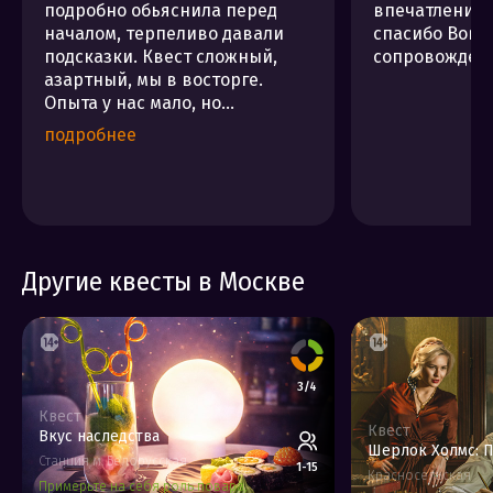
подробно обьяснила перед
впечатлением
началом, терпеливо давали
спасибо Вове
подсказки. Квест сложный,
сопровожден
азартный, мы в восторге.
Опыта у нас мало, но...
подробнее
Другие квесты в Москве
3/4
Квест
Квест
Вкус наследства
Шерлок Холмс: 
Станция м. Белорусская
1-15
Красносельская
Примерьте на себя роль повара,